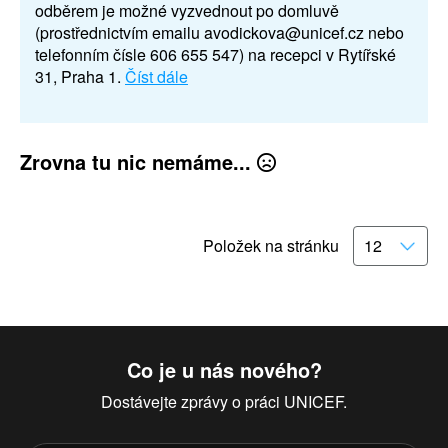
odběrem je možné vyzvednout po domluvě
(prostřednictvím emailu avodickova@unicef.cz nebo
telefonním čísle 606 655 547) na recepci v Rytířské
31, Praha 1.
Číst dále
Zrovna tu nic nemáme...
Položek na stránku
Co je u nás nového?
Dostávejte zprávy o práci UNICEF.