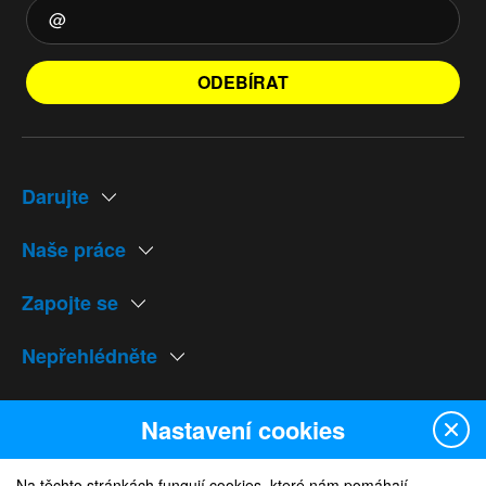
ODEBÍRAT
Darujte
Naše práce
Zapojte se
Nepřehlédněte
Naše weby
Nastavení cookies
Na těchto stránkách fungují cookies, které nám pomáhají