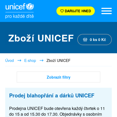
DARUJTE HNED
Zboží UNICEF
0
ks
0
Kč
Úvod
E-shop
Zboží UNICEF
Zobrazit filtry
Prodej blahopřání a dárků UNICEF
Prodejna UNICEF bude otevřena každý čtvrtek o 11
do 15 a od 15.30 do 17.30. Objednávky s osobním