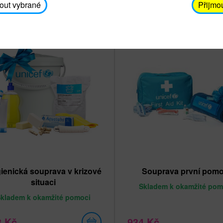
out vybrané
Přijmo
Nejprodávanější
ienická souprava v krizové
Souprava první pomo
situaci
Skladem
k okamžité pom
Skladem
k okamžité pomoci
3 Kč
934 Kč