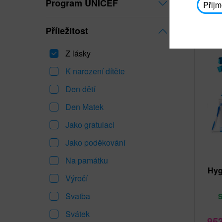
Program UNICEF
Přijm
Příležitost
Z lásky
K narození dítěte
Den dětí
Den Matek
Jako gratulaci
Jako poděkování
Na památku
Hyg
Výročí
Svatba
Svátek
95