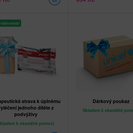
rodávanější
apeutická strava k úplnému
Dárkový poukaz
vyléčení jednoho dítěte z
Skladem
k okamžité pom
podvýživy
Skladem
k okamžité pomoci