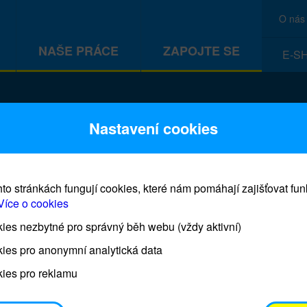
O nás
NAŠE PRÁCE
ZAPOJTE SE
E-S
ivot
Nastavení cookies
to stránkách fungují cookies, které nám pomáhají zajišťovat fu
Více o cookies
es nezbytné pro správný běh webu (vždy aktivní)
Co je to Dárek pro život?
ies pro anonymní analytická data
ies pro reklamu
Dárky pro život jsou skutečné humanitární pomůcky,