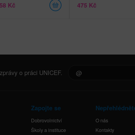
058 Kč
475 Kč
 zprávy o práci UNICEF.
Zapojte se
Nepřehlédnět
Dobrovolnictví
O nás
Školy a instituce
Kontakty