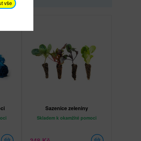
ut vše
ci
Sazenice zeleniny
oci
Skladem
k okamžité pomoci
348 Kč