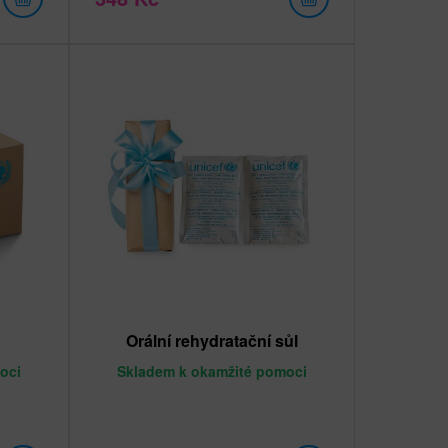
Orální rehydratační sůl
oci
Skladem
k okamžité pomoci