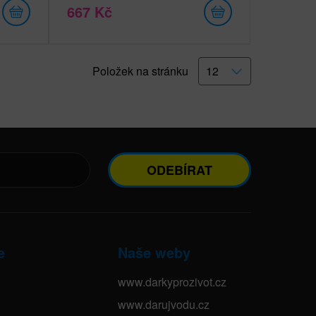
667 Kč
Položek na stránku
ODEBÍRAT
e
Naše weby
www.darkyprozivot.cz
www.darujvodu.cz