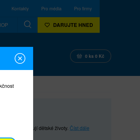
Kontakty
Pro média
Pro firmy
HOP
DARUJTE HNED
0
ks
0
Kč
nkčnost
 které zachraňují dětské životy.
Číst dále