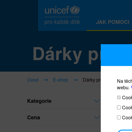
JAK POMOCI
Dárky pro ž
Úvod
E-shop
Dárky pro život
Na těch
webu.
Cooki
Kategorie
Cook
Cena
Cook