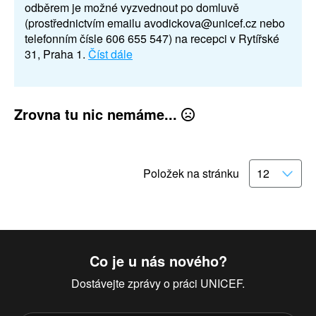
odběrem je možné vyzvednout po domluvě
(prostřednictvím emailu avodickova@unicef.cz nebo
telefonním čísle 606 655 547) na recepci v Rytířské
31, Praha 1.
Číst dále
Zrovna tu nic nemáme...
Položek na stránku
Co je u nás nového?
Dostávejte zprávy o práci UNICEF.