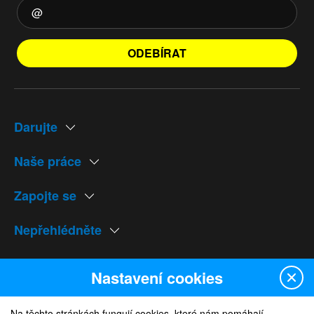
ODEBÍRAT
Darujte
Naše práce
Zapojte se
Nepřehlédněte
Naše weby
Nastavení cookies
Na těchto stránkách fungují cookies, které nám pomáhají