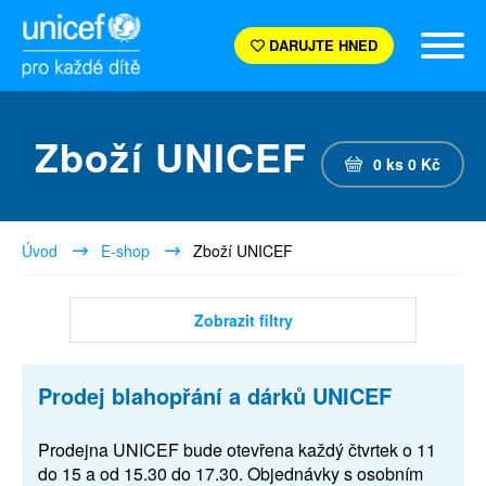
DARUJTE HNED
Zboží UNICEF
0
ks
0
Kč
Úvod
E-shop
Zboží UNICEF
Zobrazit filtry
Prodej blahopřání a dárků UNICEF
Prodejna UNICEF bude otevřena každý čtvrtek o 11
do 15 a od 15.30 do 17.30. Objednávky s osobním