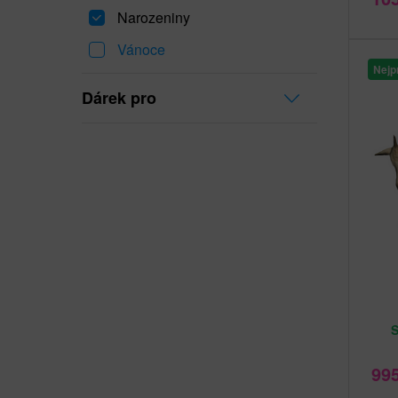
Narozeniny
Vánoce
Nejp
Dárek pro
99