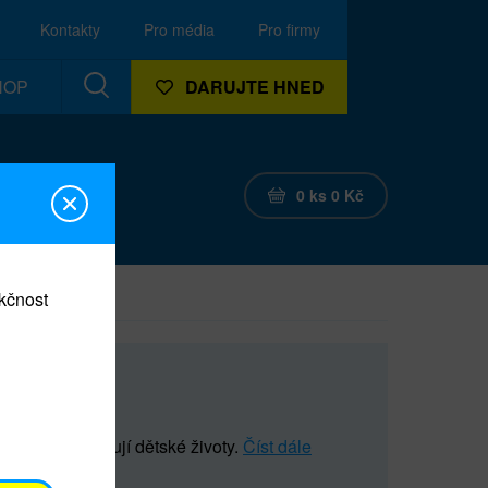
Kontakty
Pro média
Pro firmy
HOP
DARUJTE HNED
0
ks
0
Kč
nkčnost
 které zachraňují dětské životy.
Číst dále