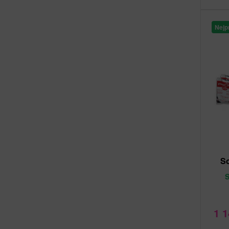
Nejp
S
1 