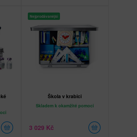
Nejprodávanější
cké
Škola v krabici
Skladem
k okamžité pomoci
oci
3 029 Kč