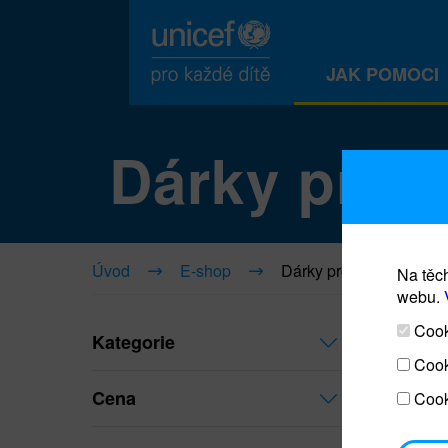
JAK POMOCI
Dárky pro ž
Úvod
E-shop
Dárky pro život
Na těch
webu.
Cooki
Kategorie
Cook
Cena
Cook