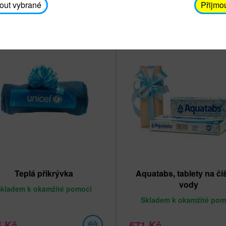
out vybrané
Přijmo
Nejprodávanější
Teplá přikrývka
Aquatabs, tablety na či
vody
Skladem
k okamžité pomoci
Skladem
k okamžité pom
5 Kč
671 Kč