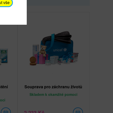
ut vše
štění
Souprava pro záchranu životů
Skladem
k okamžité pomoci
oci
2 233 Kč