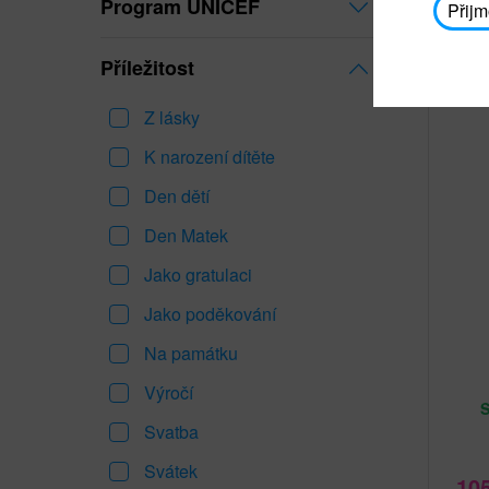
Program UNICEF
Přijm
Příležitost
Z lásky
K narození dítěte
Den dětí
Den Matek
Jako gratulaci
Jako poděkování
Na památku
Výročí
Svatba
Svátek
10