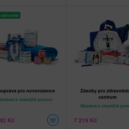
rodávanější
ouprava pro novorozence
Zásoby pro zdravotni
centrum
Skladem
k okamžité pomoci
Skladem
k okamžité pom
142 Kč
7 219 Kč