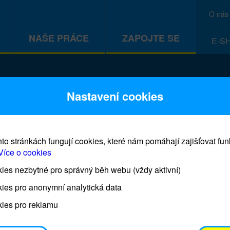
O nás
NAŠE PRÁCE
ZAPOJTE SE
E-S
ivot
Nastavení cookies
to stránkách fungují cookies, které nám pomáhají zajišťovat fu
Více o cookies
es nezbytné pro správný běh webu (vždy aktivní)
Co je to Dárek pro život?
ies pro anonymní analytická data
ies pro reklamu
Dárky pro život jsou skutečné humanitární pomůcky,