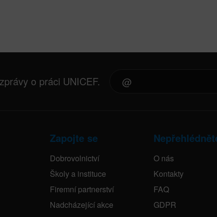
 zprávy o práci UNICEF.
Zapojte se
Nepřehlédnět
Dobrovolnictví
O nás
Školy a instituce
Kontakty
Firemní partnerství
FAQ
Nadcházející akce
GDPR