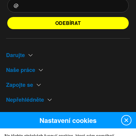
ODEBÍRAT
Darujte
Naše práce
Zapojte se
Nepřehlédněte
Naše weby
Nastavení cookies
Na těchto stránkách fungují cookies, které nám pomáhají