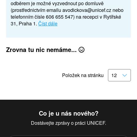
odběrem je možné vyzvednout po domluvě
(prostřednictvím emailu avodickova@unicef.cz nebo
telefonním čísle 606 655 547) na recepci v Rytířské
31, Praha 1.
Číst dále
Zrovna tu nic nemáme...
Položek na stránku
Co je u nás nového?
Dostávejte zprávy o práci UNICEF.