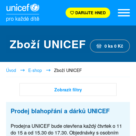
DARUJTE HNED
Zboží UNICEF
0
ks
0
Kč
Úvod
E-shop
Zboží UNICEF
Zobrazit filtry
Prodej blahopřání a dárků UNICEF
Prodejna UNICEF bude otevřena každý čtvrtek o 11
do 15 a od 15.30 do 17.30. Objednávky s osobním