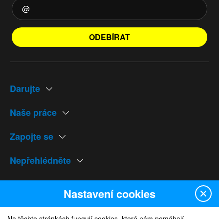
ODEBÍRAT
Darujte
Naše práce
Zapojte se
Nepřehlédněte
Naše weby
Nastavení cookies
Na těchto stránkách fungují cookies, které nám pomáhají