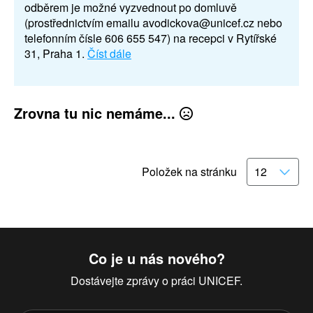
odběrem je možné vyzvednout po domluvě
(prostřednictvím emailu avodickova@unicef.cz nebo
telefonním čísle 606 655 547) na recepci v Rytířské
31, Praha 1.
Číst dále
Zrovna tu nic nemáme...
Položek na stránku
Co je u nás nového?
Dostávejte zprávy o práci UNICEF.