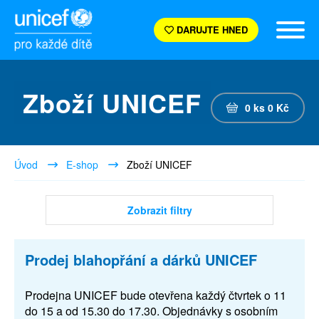
DARUJTE HNED
Zboží UNICEF
0
ks
0
Kč
Úvod
E-shop
Zboží UNICEF
Zobrazit filtry
Prodej blahopřání a dárků UNICEF
Prodejna UNICEF bude otevřena každý čtvrtek o 11
do 15 a od 15.30 do 17.30. Objednávky s osobním