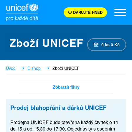
DARUJTE HNED
Zboží UNICEF
0
ks
0
Kč
Úvod
E-shop
Zboží UNICEF
Zobrazit filtry
Prodej blahopřání a dárků UNICEF
Prodejna UNICEF bude otevřena každý čtvrtek o 11
do 15 a od 15.30 do 17.30. Objednávky s osobním