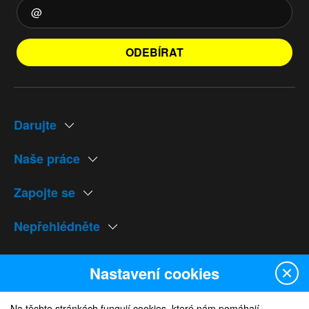
ODEBÍRAT
Darujte
Naše práce
Zapojte se
Nepřehlédněte
Naše weby
Nastavení cookies
Na těchto stránkách fungují cookies, které nám pomáhají