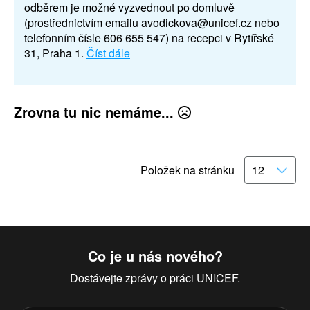
odběrem je možné vyzvednout po domluvě
(prostřednictvím emailu avodickova@unicef.cz nebo
telefonním čísle 606 655 547) na recepci v Rytířské
31, Praha 1.
Číst dále
Zrovna tu nic nemáme...
Položek na stránku
Co je u nás nového?
Dostávejte zprávy o práci UNICEF.