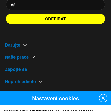
ODEBÍRAT
Darujte
Naše práce
Zapojte se
Nepřehlédněte
Naše weby
Nastavení cookies
Na těchto stránkách fungují cookies, které nám pomáhají