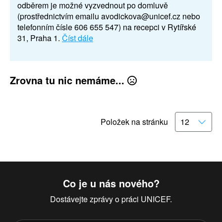
odběrem je možné vyzvednout po domluvě
(prostřednictvím emailu avodickova@unicef.cz nebo
telefonním čísle 606 655 547) na recepci v Rytířské
31, Praha 1.
Číst dále
Zrovna tu nic nemáme...
Položek na stránku
Co je u nás nového?
Dostávejte zprávy o práci UNICEF.