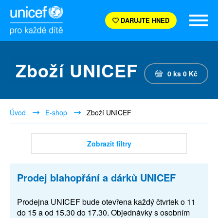
DARUJTE HNED
Zboží UNICEF
0
ks
0
Kč
Úvod
E-shop
Zboží UNICEF
Zobrazit filtry
Prodej blahopřání a dárků UNICEF
Prodejna UNICEF bude otevřena každý čtvrtek o 11
do 15 a od 15.30 do 17.30. Objednávky s osobním