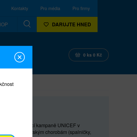
Kontakty
Pro média
Pro firmy
HOP
DARUJTE HNED
0
ks
0
Kč
nkčnost
tě
e v rámci očkovací kampaně UNICEF v
ím smrtelným dětským chorobám (spalničky,