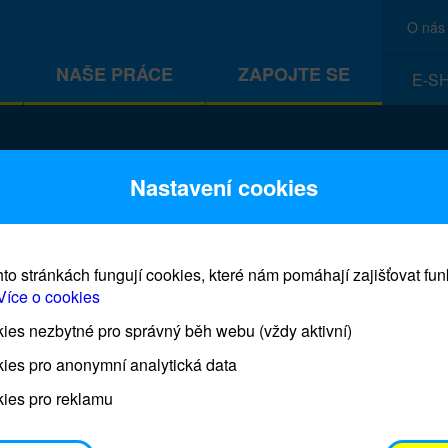
O nás
NAŠE PRÁCE
ZAPOJTE SE
E-S
Nastavení cookies
to stránkách fungují cookies, které nám pomáhají zajišťovat fu
Více o cookies
es nezbytné pro správný běh webu (vždy aktivní)
Adoptuj panenku a zachráníš dí
ies pro anonymní analytická data
ies pro reklamu
Každá panenka představuje jedno dítě, které bud
rozvojových zemích proočkováno proti šesti hlavn