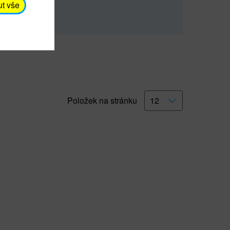
rna).
Číst dále
ut vše
Položek na stránku