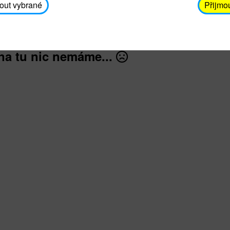
záškrt, černý kašel, tetanus, tuberkulóza, dětská ob
out vybrané
Přijmo
na tu nic nemáme...