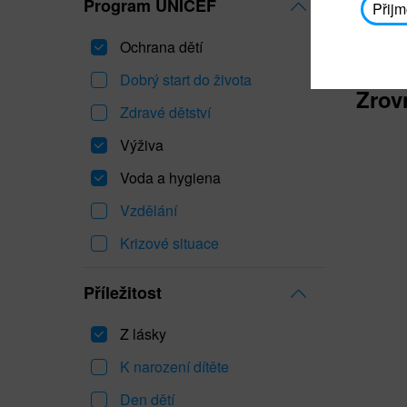
Program UNICEF
Přijm
Ochrana dětí
Dobrý start do života
Zrov
Zdravé dětství
Výživa
Voda a hygiena
Vzdělání
Krizové situace
Příležitost
Z lásky
K narození dítěte
Den dětí