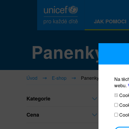
JAK POMOCI
Panenky
Úvod
E-shop
Panenky
Na těch
webu.
Cooki
Kategorie
Cook
Cena
Cook