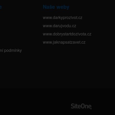
e
Naše weby
www.darkyprozivot.cz
www.darujvodu.cz
www.dobrystartdozivota.cz
www.jaknapsatzavet.cz
bní podmínky