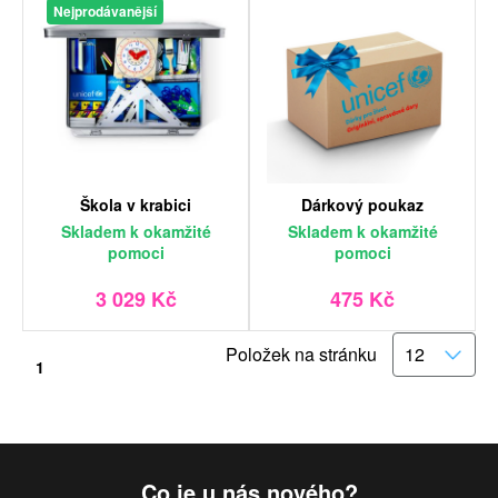
Nejprodávanější
Škola v krabici
Dárkový poukaz
Skladem
k okamžité
Skladem
k okamžité
pomoci
pomoci
3 029 Kč
475 Kč
Položek na stránku
1
Co je u nás nového?