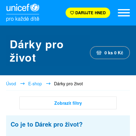
DARUJTE HNED
Dárky pro
život
0
ks
0
Kč
Úvod
E-shop
Dárky pro život
Zobrazit filtry
Co je to Dárek pro život?