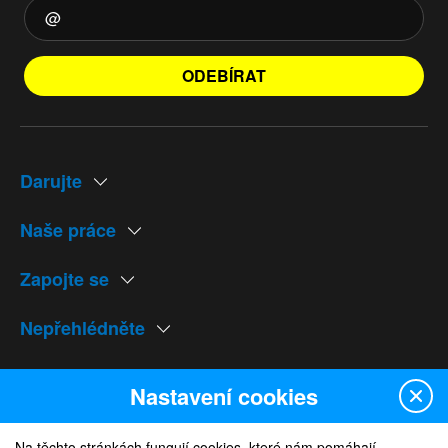
ODEBÍRAT
Darujte
Naše práce
Zapojte se
Nepřehlédněte
Naše weby
Nastavení cookies
Na těchto stránkách fungují cookies, které nám pomáhají