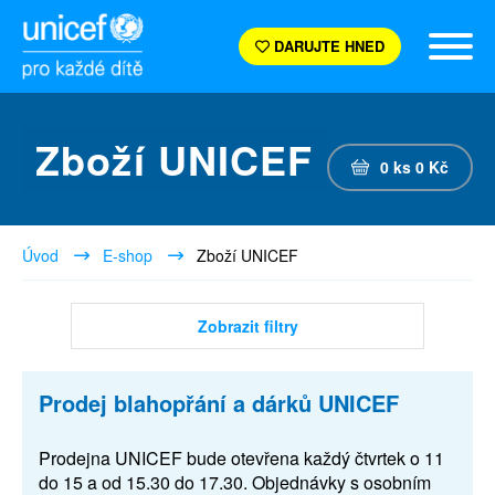
DARUJTE HNED
Zboží UNICEF
0
ks
0
Kč
Úvod
E-shop
Zboží UNICEF
Zobrazit filtry
Prodej blahopřání a dárků UNICEF
Prodejna UNICEF bude otevřena každý čtvrtek o 11
do 15 a od 15.30 do 17.30. Objednávky s osobním