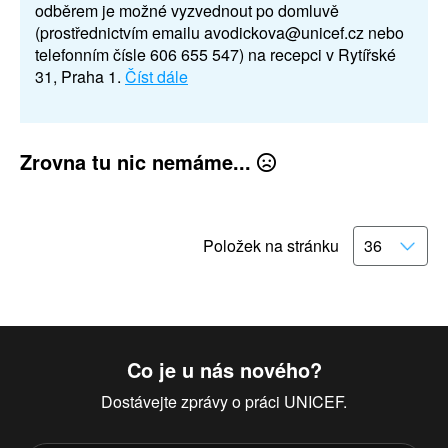
odběrem je možné vyzvednout po domluvě
(prostřednictvím emailu avodickova@unicef.cz nebo
telefonním čísle 606 655 547) na recepci v Rytířské
31, Praha 1.
Číst dále
Zrovna tu nic nemáme...
Položek na stránku
Co je u nás nového?
Dostávejte zprávy o práci UNICEF.