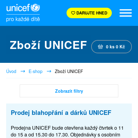
DARUJTE HNED
Zboží UNICEF
0
ks
0
Kč
Úvod
E-shop
Zboží UNICEF
Zobrazit filtry
Prodej blahopřání a dárků UNICEF
Prodejna UNICEF bude otevřena každý čtvrtek o 11
do 15 a od 15.30 do 17.30. Objednávky s osobním