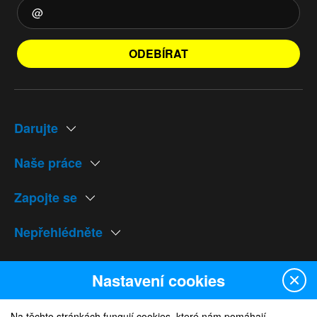
ODEBÍRAT
Darujte
Naše práce
Zapojte se
Nepřehlédněte
Naše weby
Nastavení cookies
Na těchto stránkách fungují cookies, které nám pomáhají