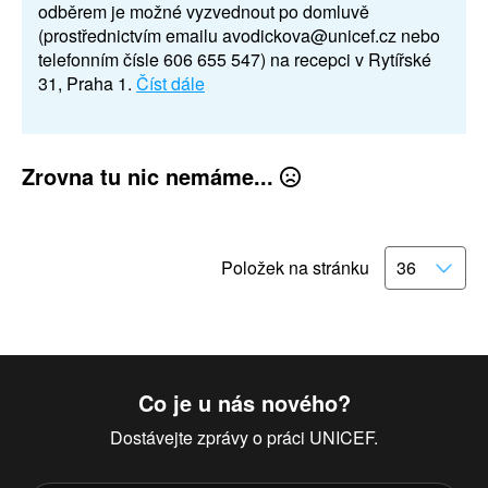
odběrem je možné vyzvednout po domluvě
(prostřednictvím emailu avodickova@unicef.cz nebo
telefonním čísle 606 655 547) na recepci v Rytířské
31, Praha 1.
Číst dále
Zrovna tu nic nemáme...
Položek na stránku
Co je u nás nového?
Dostávejte zprávy o práci UNICEF.