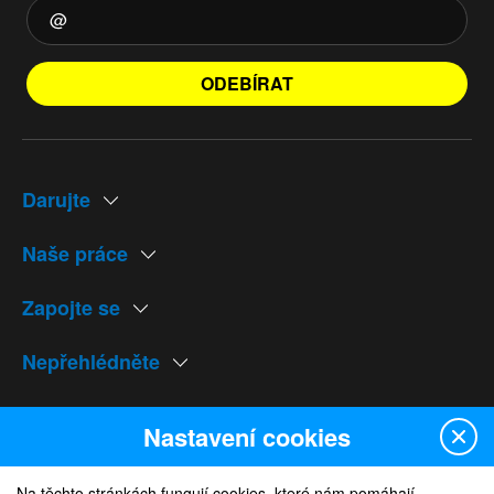
ODEBÍRAT
Darujte
Naše práce
Zapojte se
Nepřehlédněte
Naše weby
Nastavení cookies
Na těchto stránkách fungují cookies, které nám pomáhají