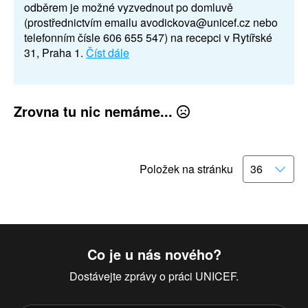
odběrem je možné vyzvednout po domluvě
(prostřednictvím emailu avodickova@unicef.cz nebo
telefonním čísle 606 655 547) na recepci v Rytířské
31, Praha 1.
Číst dále
Zrovna tu nic nemáme...
Položek na stránku
Co je u nás nového?
Dostávejte zprávy o práci UNICEF.