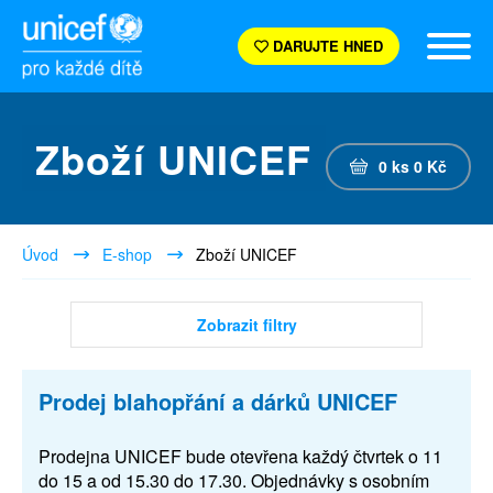
DARUJTE HNED
Zboží UNICEF
0
ks
0
Kč
Úvod
E-shop
Zboží UNICEF
Zobrazit filtry
Prodej blahopřání a dárků UNICEF
Prodejna UNICEF bude otevřena každý čtvrtek o 11
do 15 a od 15.30 do 17.30. Objednávky s osobním