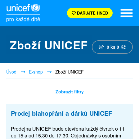
DARUJTE HNED
Zboží UNICEF
0
ks
0
Kč
Úvod
E-shop
Zboží UNICEF
Zobrazit filtry
Prodej blahopřání a dárků UNICEF
Prodejna UNICEF bude otevřena každý čtvrtek o 11
do 15 a od 15.30 do 17.30. Objednávky s osobním