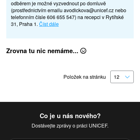
odběrem je možné vyzvednout po domluvě
(prostřednictvím emailu avodickova@unicef.cz nebo
telefonním čísle 606 655 547) na recepci v Rytířské
31, Praha 1.
Číst dále
Zrovna tu nic nemáme...
Položek na stránku
Co je u nás nového?
Dostávejte zprávy o práci UNICEF.