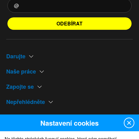
ODEBÍRAT
Darujte
Naše práce
Zapojte se
Nepřehlédněte
Naše weby
Nastavení cookies
Na těchto stránkách fungují cookies, které nám pomáhají