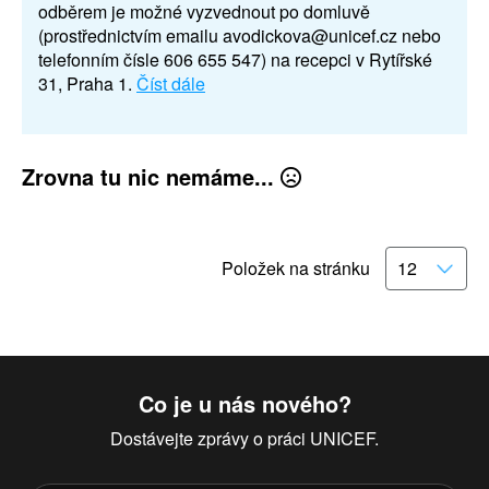
odběrem je možné vyzvednout po domluvě
(prostřednictvím emailu avodickova@unicef.cz nebo
telefonním čísle 606 655 547) na recepci v Rytířské
31, Praha 1.
Číst dále
Zrovna tu nic nemáme...
Položek na stránku
Co je u nás nového?
Dostávejte zprávy o práci UNICEF.