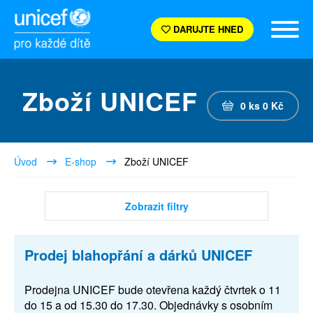
DARUJTE HNED
Zboží UNICEF
0
ks
0
Kč
Úvod
E-shop
Zboží UNICEF
Zobrazit filtry
Prodej blahopřání a dárků UNICEF
Prodejna UNICEF bude otevřena každý čtvrtek o 11
do 15 a od 15.30 do 17.30. Objednávky s osobním