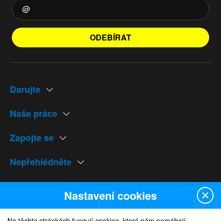
ODEBÍRAT
Darujte
Naše práce
Zapojte se
Nepřehlédněte
Naše weby
Nastavení cookies
Na těchto stránkách fungují cookies, které nám pomáhají