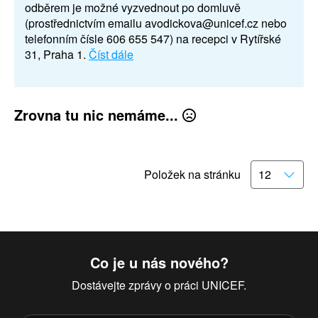
odběrem je možné vyzvednout po domluvě
(prostřednictvím emailu avodickova@unicef.cz nebo
telefonním čísle 606 655 547) na recepci v Rytířské
31, Praha 1.
Číst dále
Zrovna tu nic nemáme...
Položek na stránku
Co je u nás nového?
Dostávejte zprávy o práci UNICEF.