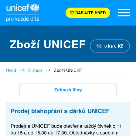
DARUJTE HNED
Zboží UNICEF
0
ks
0
Kč
Úvod
E-shop
Zboží UNICEF
Zobrazit filtry
Prodej blahopřání a dárků UNICEF
Prodejna UNICEF bude otevřena každý čtvrtek o 11
do 15 a od 15.30 do 17.30. Objednávky s osobním