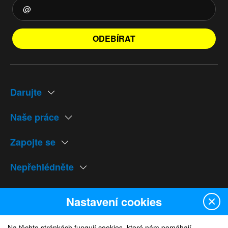
ODEBÍRAT
Darujte
Naše práce
Zapojte se
Nepřehlédněte
Naše weby
Nastavení cookies
Na těchto stránkách fungují cookies, které nám pomáhají