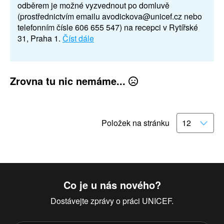
odběrem je možné vyzvednout po domluvě
(prostřednictvím emailu avodickova@unicef.cz nebo
telefonním čísle 606 655 547) na recepci v Rytířské
31, Praha 1.
Číst dále
Zrovna tu nic nemáme...
Položek na stránku
Co je u nás nového?
Dostávejte zprávy o práci UNICEF.