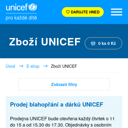
DARUJTE HNED
Zboží UNICEF
0
ks
0
Kč
Úvod
E-shop
Zboží UNICEF
Zobrazit filtry
Prodej blahopřání a dárků UNICEF
Prodejna UNICEF bude otevřena každý čtvrtek o 11
do 15 a od 15.30 do 17.30. Objednávky s osobním