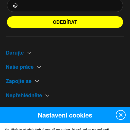
ODEBÍRAT
Darujte
Naše práce
Zapojte se
Nepřehlédněte
Naše weby
Nastavení cookies
Na těchto stránkách fungují cookies, které nám pomáhají