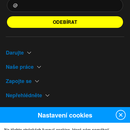
ODEBÍRAT
Darujte
Naše práce
Zapojte se
Nepřehlédněte
Naše weby
Nastavení cookies
Na těchto stránkách fungují cookies, které nám pomáhají