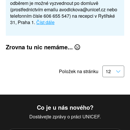
odběrem je možné vyzvednout po domluvě
(prostřednictvím emailu avodickova@unicef.cz nebo
telefonním čísle 606 655 547) na recepci v Rytířské
31, Praha 1.
Číst dále
Zrovna tu nic nemáme...
Položek na stránku
Co je u nás nového?
Dostávejte zprávy o práci UNICEF.