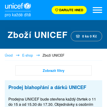
DARUJTE HNED
Zboží UNICEF
0
ks
0
Kč
Úvod
E-shop
Zboží UNICEF
Zobrazit filtry
Prodej blahopřání a dárků UNICEF
Prodejna UNICEF bude otevřena každý čtvrtek o 11
do 15 a od 15.30 do 17.30. Objednávky s osobním