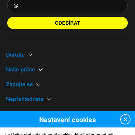
ODEBÍRAT
Darujte
Naše práce
Zapojte se
Nepřehlédněte
Naše weby
Nastavení cookies
Na těchto stránkách fungují cookies, které nám pomáhají