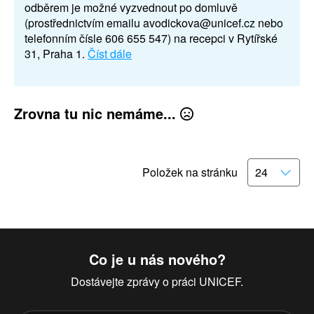
odběrem je možné vyzvednout po domluvě
(prostřednictvím emailu avodickova@unicef.cz nebo
telefonním čísle 606 655 547) na recepci v Rytířské
31, Praha 1.
Číst dále
Zrovna tu nic nemáme...
Položek na stránku
Co je u nás nového?
Dostávejte zprávy o práci UNICEF.