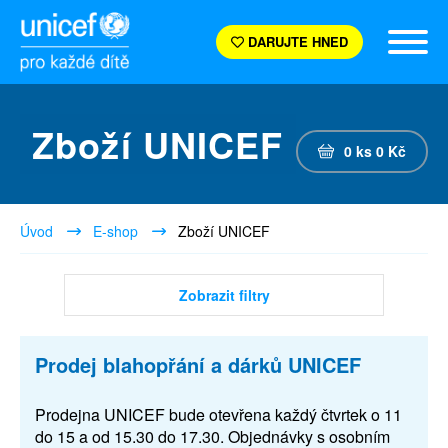
DARUJTE HNED
Zboží UNICEF
0
ks
0
Kč
Úvod
E-shop
Zboží UNICEF
Zobrazit filtry
Prodej blahopřání a dárků UNICEF
Prodejna UNICEF bude otevřena každý čtvrtek o 11
do 15 a od 15.30 do 17.30. Objednávky s osobním