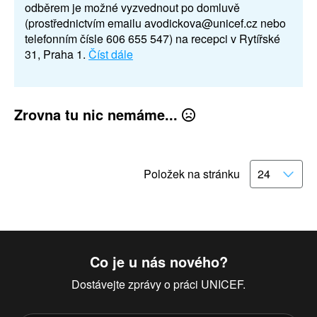
odběrem je možné vyzvednout po domluvě
(prostřednictvím emailu avodickova@unicef.cz nebo
telefonním čísle 606 655 547) na recepci v Rytířské
31, Praha 1.
Číst dále
Zrovna tu nic nemáme...
Položek na stránku
Co je u nás nového?
Dostávejte zprávy o práci UNICEF.