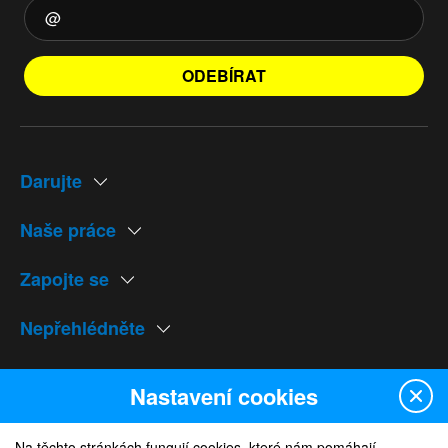
ODEBÍRAT
Darujte
Naše práce
Zapojte se
Nepřehlédněte
Naše weby
Nastavení cookies
Na těchto stránkách fungují cookies, které nám pomáhají