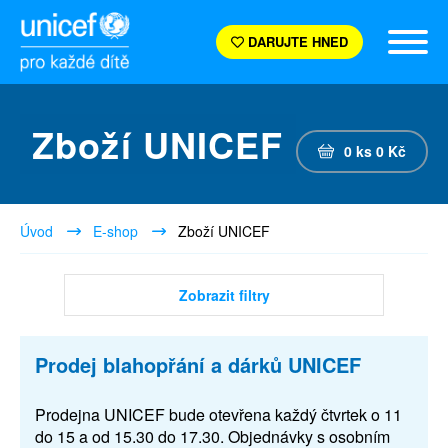
DARUJTE HNED
Zboží UNICEF
0
ks
0
Kč
Úvod
E-shop
Zboží UNICEF
Zobrazit filtry
Prodej blahopřání a dárků UNICEF
Prodejna UNICEF bude otevřena každý čtvrtek o 11
do 15 a od 15.30 do 17.30. Objednávky s osobním