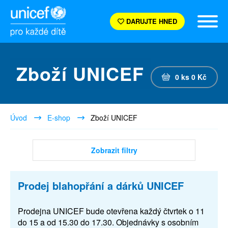
DARUJTE HNED
Zboží UNICEF
0
ks
0
Kč
Úvod
E-shop
Zboží UNICEF
Zobrazit filtry
Prodej blahopřání a dárků UNICEF
Prodejna UNICEF bude otevřena každý čtvrtek o 11
do 15 a od 15.30 do 17.30. Objednávky s osobním