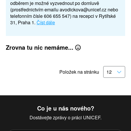
odběrem je možné vyzvednout po domluvě
(prostřednictvím emailu avodickova@unicef.cz nebo
telefonním čísle 606 655 547) na recepci v Rytířské
31, Praha 1.
Číst dále
Zrovna tu nic nemáme...
Položek na stránku
Co je u nás nového?
Dostávejte zprávy o práci UNICEF.