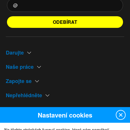
ODEBÍRAT
Darujte
Naše práce
Zapojte se
Nepřehlédněte
Naše weby
Nastavení cookies
Na těchto stránkách fungují cookies, které nám pomáhají