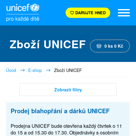
DARUJTE HNED
Zboží UNICEF
0
ks
0
Kč
Úvod
E-shop
Zboží UNICEF
Zobrazit filtry
Prodej blahopřání a dárků UNICEF
Prodejna UNICEF bude otevřena každý čtvrtek o 11
do 15 a od 15.30 do 17.30. Objednávky s osobním