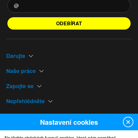
ODEBÍRAT
Darujte
Naše práce
Zapojte se
Nepřehlédněte
Naše weby
Nastavení cookies
Na těchto stránkách fungují cookies, které nám pomáhají