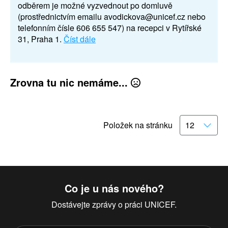
odběrem je možné vyzvednout po domluvě
(prostřednictvím emailu avodickova@unicef.cz nebo
telefonním čísle 606 655 547) na recepci v Rytířské
31, Praha 1.
Číst dále
Zrovna tu nic nemáme...
Položek na stránku
Co je u nás nového?
Dostávejte zprávy o práci UNICEF.