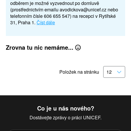
odběrem je možné vyzvednout po domluvě
(prostřednictvím emailu avodickova@unicef.cz nebo
telefonním čísle 606 655 547) na recepci v Rytířské
31, Praha 1.
Číst dále
Zrovna tu nic nemáme...
Položek na stránku
Co je u nás nového?
Dostávejte zprávy o práci UNICEF.