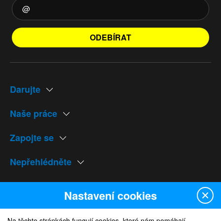
ODEBÍRAT
Darujte
Naše práce
Zapojte se
Nepřehlédněte
Naše weby
Nastavení cookies
Na těchto stránkách fungují cookies, které nám pomáhají