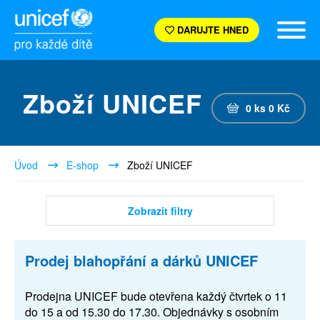
DARUJTE HNED
Zboží UNICEF
0
ks
0
Kč
Úvod
E-shop
Zboží UNICEF
Zobrazit filtry
Prodej blahopřání a dárků UNICEF
Prodejna UNICEF bude otevřena každý čtvrtek o 11
do 15 a od 15.30 do 17.30. Objednávky s osobním