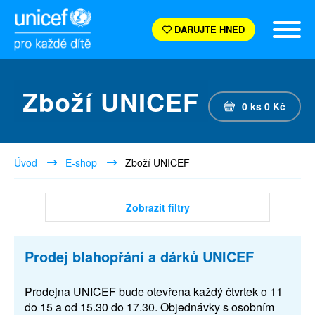
DARUJTE HNED
Zboží UNICEF
0
ks
0
Kč
Úvod
E-shop
Zboží UNICEF
Zobrazit filtry
Prodej blahopřání a dárků UNICEF
Prodejna UNICEF bude otevřena každý čtvrtek o 11
do 15 a od 15.30 do 17.30. Objednávky s osobním