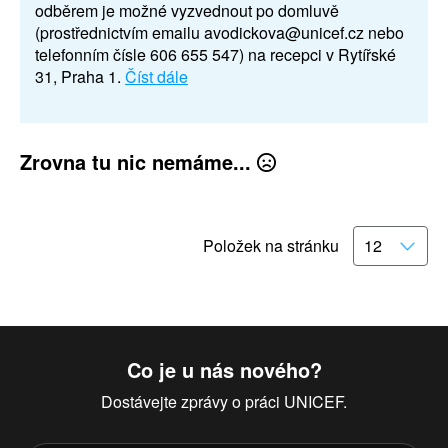
odběrem je možné vyzvednout po domluvě
(prostřednictvím emailu avodickova@unicef.cz nebo
telefonním čísle 606 655 547) na recepci v Rytířské
31, Praha 1.
Číst dále
Zrovna tu nic nemáme...
Položek na stránku
Co je u nás nového?
Dostávejte zprávy o práci UNICEF.