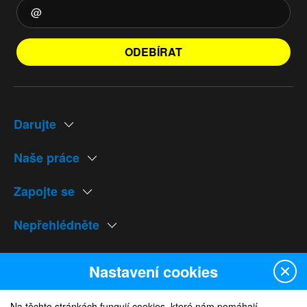
ODEBÍRAT
Darujte
Naše práce
Zapojte se
Nepřehlédněte
Naše weby
Nastavení cookies
Na těchto stránkách fungují cookies, které nám pomáhají