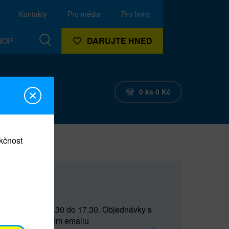
Kontakty
Pro média
Pro firmy
HOP
DARUJTE HNED
0
ks
0
Kč
nkčnost
CEF
 do 15 a od 15.30 do 17.30. Objednávky s
(prostřednictvím emailu