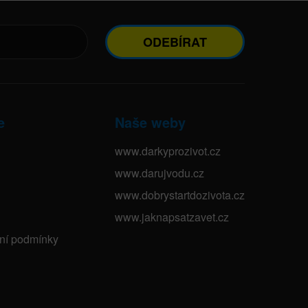
ODEBÍRAT
e
Naše weby
www.darkyprozivot.cz
www.darujvodu.cz
www.dobrystartdozivota.cz
www.jaknapsatzavet.cz
bní podmínky