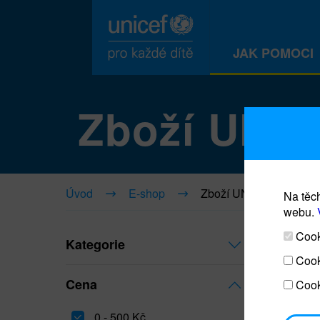
JAK POMOCI
Zboží UNI
Úvod
E-shop
Zboží UNICEF
Na těch
webu.
Cooki
Kategorie
Cook
Cena
Cook
0 - 500 Kč