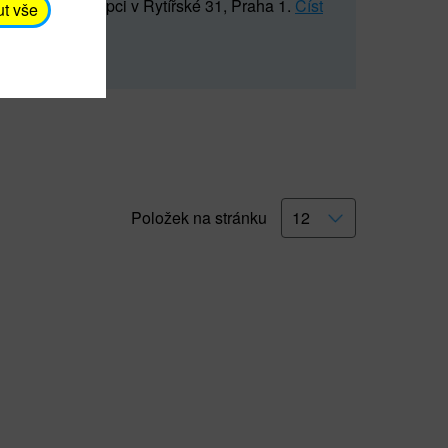
5 547) na recepci v Rytířské 31, Praha 1.
Číst
ut vše
Položek na stránku