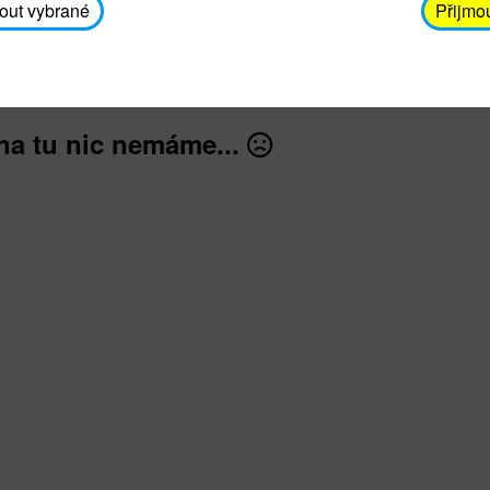
avodickova@unicef.cz nebo telefonním čísle 606 65
out vybrané
Přijmo
dále
na tu nic nemáme...