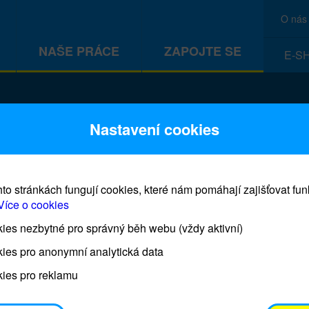
O nás
NAŠE PRÁCE
ZAPOJTE SE
E-S
CEF
Nastavení cookies
to stránkách fungují cookies, které nám pomáhají zajišťovat fu
Více o cookies
es nezbytné pro správný běh webu (vždy aktivní)
Prodej blahopřání a dárků UNI
ies pro anonymní analytická data
ies pro reklamu
Prodejna UNICEF bude otevřena každý čtvrtek o 11
osobním odběrem je možné vyzvednout po domluvě 