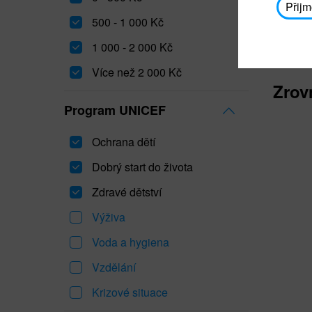
Přijm
500 - 1 000 Kč
1 000 - 2 000 Kč
Více než 2 000 Kč
Zrov
Program UNICEF
Ochrana dětí
Dobrý start do života
Zdravé dětství
Výživa
Voda a hygiena
Vzdělání
Krizové situace