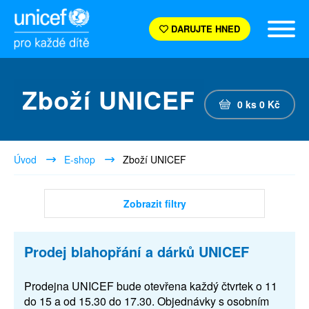
DARUJTE HNED
Zboží UNICEF
0
ks
0
Kč
Úvod
E-shop
Zboží UNICEF
Zobrazit filtry
Prodej blahopřání a dárků UNICEF
Prodejna UNICEF bude otevřena každý čtvrtek o 11
do 15 a od 15.30 do 17.30. Objednávky s osobním