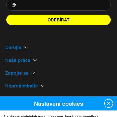
ODEBÍRAT
Darujte
Naše práce
Zapojte se
Nepřehlédněte
Naše weby
Nastavení cookies
Na těchto stránkách fungují cookies, které nám pomáhají