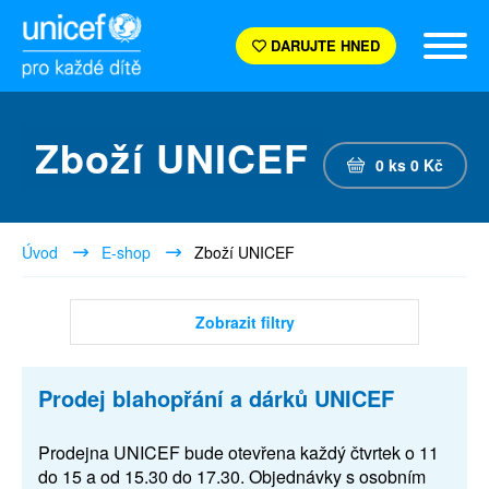
DARUJTE HNED
Zboží UNICEF
0
ks
0
Kč
Úvod
E-shop
Zboží UNICEF
Zobrazit filtry
Prodej blahopřání a dárků UNICEF
Prodejna UNICEF bude otevřena každý čtvrtek o 11
do 15 a od 15.30 do 17.30. Objednávky s osobním