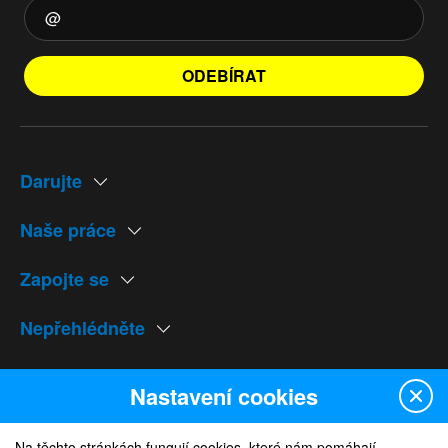
ODEBÍRAT
Darujte
Naše práce
Zapojte se
Nepřehlédněte
Naše weby
Nastavení cookies
Na těchto stránkách fungují cookies, které nám pomáhají