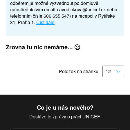
odběrem je možné vyzvednout po domluvě
(prostřednictvím emailu avodickova@unicef.cz nebo
telefonním čísle 606 655 547) na recepci v Rytířské
31, Praha 1.
Číst dále
Zrovna tu nic nemáme...
Položek na stránku
Co je u nás nového?
Dostávejte zprávy o práci UNICEF.