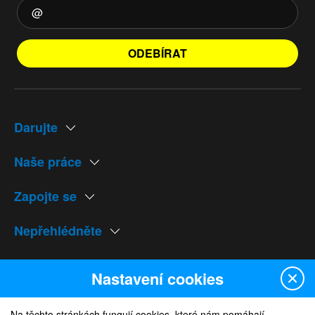
ODEBÍRAT
Darujte
Naše práce
Zapojte se
Nepřehlédněte
Naše weby
Nastavení cookies
Na těchto stránkách fungují cookies, které nám pomáhají