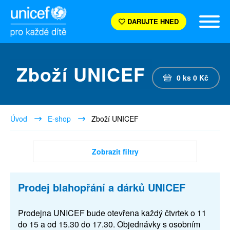
DARUJTE HNED
Zboží UNICEF
0
ks
0
Kč
Úvod
E-shop
Zboží UNICEF
Zobrazit filtry
Prodej blahopřání a dárků UNICEF
Prodejna UNICEF bude otevřena každý čtvrtek o 11
do 15 a od 15.30 do 17.30. Objednávky s osobním