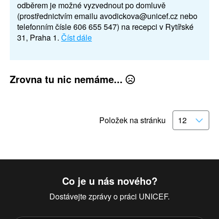
odběrem je možné vyzvednout po domluvě
(prostřednictvím emailu avodickova@unicef.cz nebo
telefonním čísle 606 655 547) na recepci v Rytířské
31, Praha 1.
Číst dále
Zrovna tu nic nemáme...
Položek na stránku
Co je u nás nového?
Dostávejte zprávy o práci UNICEF.