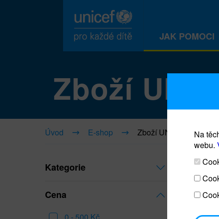
JAK POMOCI
Zboží UNI
Úvod
E-shop
Zboží UNICEF
Na těch
webu.
Cooki
Kategorie
Cook
Cena
Cook
0 - 500 Kč