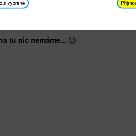
avodickova@unicef.cz nebo telefonním čísle 606 65
out vybrané
Přijmo
dále
na tu nic nemáme...