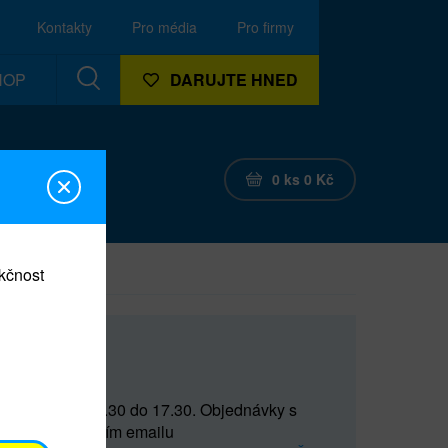
Kontakty
Pro média
Pro firmy
HOP
DARUJTE HNED
0
ks
0
Kč
nkčnost
CEF
 do 15 a od 15.30 do 17.30. Objednávky s
(prostřednictvím emailu