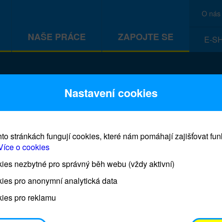
O nás
NAŠE PRÁCE
ZAPOJTE SE
E-S
CEF
Nastavení cookies
to stránkách fungují cookies, které nám pomáhají zajišťovat fu
Více o cookies
es nezbytné pro správný běh webu (vždy aktivní)
Prodej blahopřání a dárků UNI
ies pro anonymní analytická data
ies pro reklamu
Prodejna UNICEF bude otevřena každý čtvrtek o 11
osobním odběrem je možné vyzvednout po domluvě 