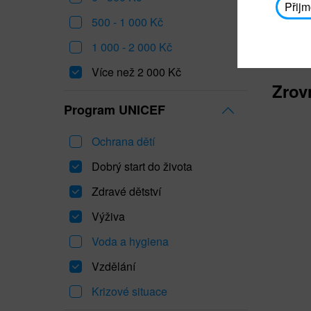
Přijm
500 - 1 000 Kč
1 000 - 2 000 Kč
Více než 2 000 Kč
Zrov
Program UNICEF
Ochrana dětí
Dobrý start do života
Zdravé dětství
Výživa
Voda a hygiena
Vzdělání
Krizové situace