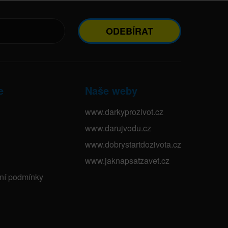
ODEBÍRAT
e
Naše weby
www.darkyprozivot.cz
www.darujvodu.cz
www.dobrystartdozivota.cz
www.jaknapsatzavet.cz
bní podmínky