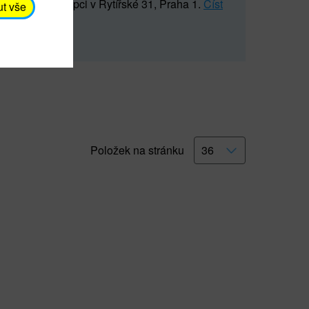
5 547) na recepci v Rytířské 31, Praha 1.
Číst
ut vše
Položek na stránku