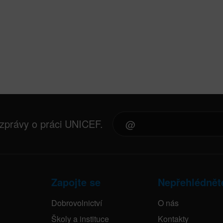
 zprávy o práci UNICEF.
Zapojte se
Nepřehlédnět
Dobrovolnictví
O nás
Školy a instituce
Kontakty