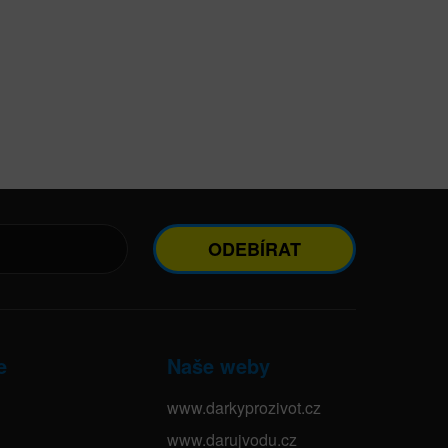
ODEBÍRAT
e
Naše weby
www.darkyprozivot.cz
www.darujvodu.cz