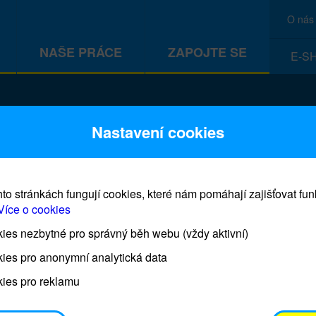
O nás
NAŠE PRÁCE
ZAPOJTE SE
E-S
CEF
Nastavení cookies
to stránkách fungují cookies, které nám pomáhají zajišťovat fu
Více o cookies
es nezbytné pro správný běh webu (vždy aktivní)
Prodej blahopřání a dárků UNI
ies pro anonymní analytická data
ies pro reklamu
Prodejna UNICEF bude otevřena každý čtvrtek o 11
osobním odběrem je možné vyzvednout po domluvě 