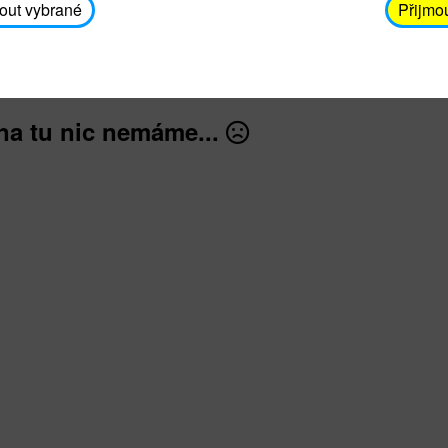
avodickova@unicef.cz nebo telefonním čísle 606 65
out vybrané
Přijmo
dále
na tu nic nemáme...