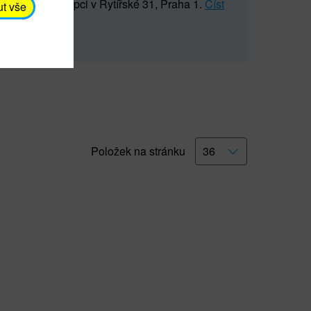
5 547) na recepci v Rytířské 31, Praha 1.
Číst
ut vše
Položek na stránku