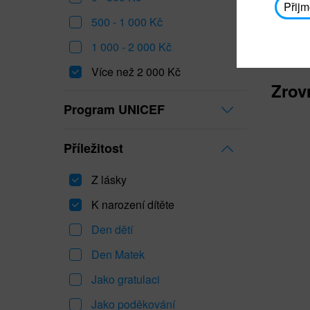
Přijm
500 - 1 000 Kč
1 000 - 2 000 Kč
Více než 2 000 Kč
Zrov
Program UNICEF
Příležitost
Z lásky
K narození dítěte
Den dětí
Den Matek
Jako gratulaci
Jako poděkování