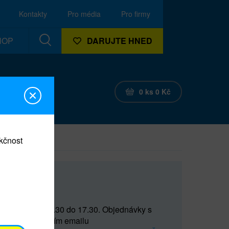
Kontakty
Pro média
Pro firmy
HOP
DARUJTE HNED
0
ks
0
Kč
nkčnost
CEF
 do 15 a od 15.30 do 17.30. Objednávky s
(prostřednictvím emailu