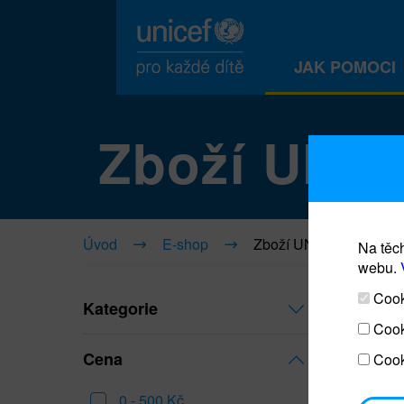
JAK POMOCI
Zboží UNI
Úvod
E-shop
Zboží UNICEF
Na těch
webu.
Cooki
Kategorie
Cook
Cena
Cook
0 - 500 Kč