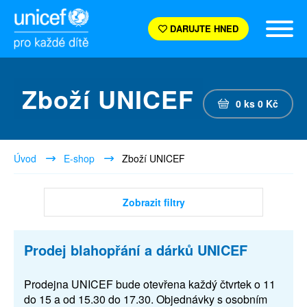
DARUJTE HNED
Zboží UNICEF
0
ks
0
Kč
Úvod
E-shop
Zboží UNICEF
Zobrazit filtry
Prodej blahopřání a dárků UNICEF
Prodejna UNICEF bude otevřena každý čtvrtek o 11
do 15 a od 15.30 do 17.30. Objednávky s osobním