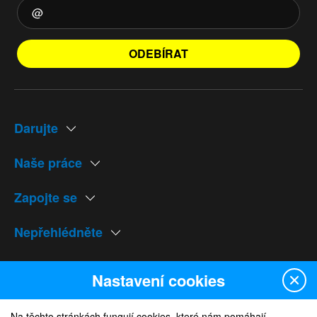
ODEBÍRAT
Darujte
Naše práce
Zapojte se
Nepřehlédněte
Naše weby
Nastavení cookies
Na těchto stránkách fungují cookies, které nám pomáhají