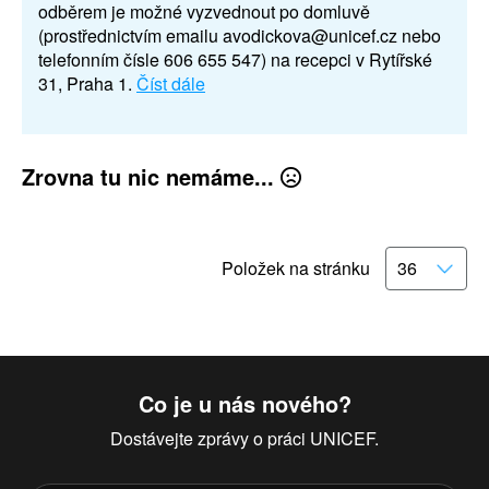
odběrem je možné vyzvednout po domluvě
(prostřednictvím emailu avodickova@unicef.cz nebo
telefonním čísle 606 655 547) na recepci v Rytířské
31, Praha 1.
Číst dále
Zrovna tu nic nemáme...
Položek na stránku
Co je u nás nového?
Dostávejte zprávy o práci UNICEF.