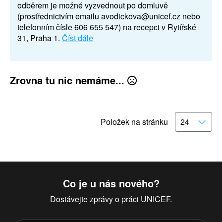
odběrem je možné vyzvednout po domluvě
(prostřednictvím emailu avodickova@unicef.cz nebo
telefonním čísle 606 655 547) na recepci v Rytířské
31, Praha 1.
Číst dále
Zrovna tu nic nemáme...
Položek na stránku
Co je u nás nového?
Dostávejte zprávy o práci UNICEF.