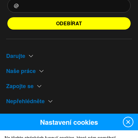
ODEBÍRAT
Darujte
Naše práce
Zapojte se
Nepřehlédněte
Naše weby
Nastavení cookies
Na těchto stránkách fungují cookies, které nám pomáhají