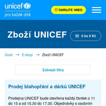
DARUJTE HNED
Zboží UNICEF
0
ks
0
Kč
Úvod
E-shop
Zboží UNICEF
Zobrazit filtry
Prodej blahopřání a dárků UNICEF
Prodejna UNICEF bude otevřena každý čtvrtek o 11
do 15 a od 15.30 do 17.30. Objednávky s osobním