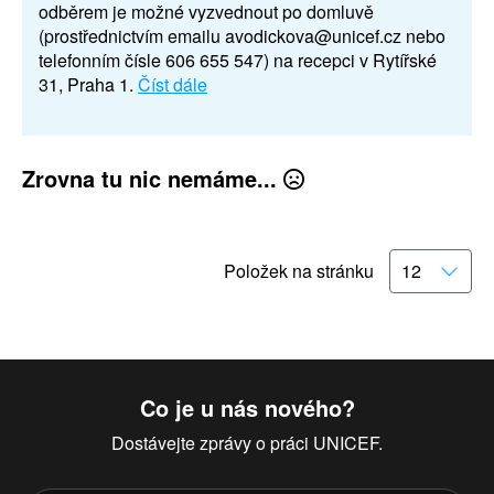
odběrem je možné vyzvednout po domluvě
(prostřednictvím emailu avodickova@unicef.cz nebo
telefonním čísle 606 655 547) na recepci v Rytířské
31, Praha 1.
Číst dále
Zrovna tu nic nemáme...
Položek na stránku
Co je u nás nového?
Dostávejte zprávy o práci UNICEF.