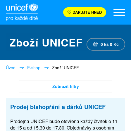
DARUJTE HNED
Zboží UNICEF
0
ks
0
Kč
Úvod
E-shop
Zboží UNICEF
Zobrazit filtry
Prodej blahopřání a dárků UNICEF
Prodejna UNICEF bude otevřena každý čtvrtek o 11
do 15 a od 15.30 do 17.30. Objednávky s osobním