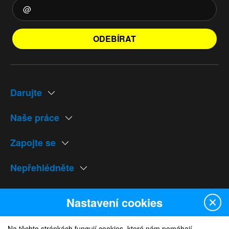
ODEBÍRAT
Darujte
Naše práce
Zapojte se
Nepřehlédněte
Naše weby
Nastavení cookies
Na těchto stránkách fungují cookies, které nám pomáhají