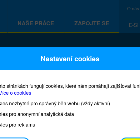
O nás
NAŠE PRÁCE
ZAPOJTE SE
E-S
CEF
Nastavení cookies
to stránkách fungují cookies, které nám pomáhají zajišťovat fu
Více o cookies
es nezbytné pro správný běh webu (vždy aktivní)
Prodej blahopřání a dárků UNI
ies pro anonymní analytická data
ies pro reklamu
Prodejna UNICEF bude otevřena každý čtvrtek o 11
osobním odběrem je možné vyzvednout po domluvě 