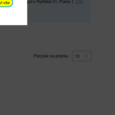
5 547) na recepci v Rytířské 31, Praha 1.
Číst
ut vše
Položek na stránku