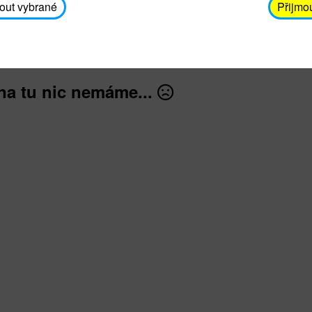
avodickova@unicef.cz nebo telefonním čísle 606 65
out vybrané
Přijmo
dále
na tu nic nemáme...