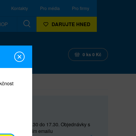
Kontakty
Pro média
Pro firmy
HOP
DARUJTE HNED
0
ks
0
Kč
nkčnost
CEF
 do 15 a od 15.30 do 17.30. Objednávky s
(prostřednictvím emailu