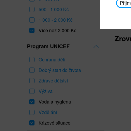
Přijm
500 - 1 000 Kč
1 000 - 2 000 Kč
Více než 2 000 Kč
Zrov
Program UNICEF
Ochrana dětí
Dobrý start do života
Zdravé dětství
Výživa
Voda a hygiena
Vzdělání
Krizové situace