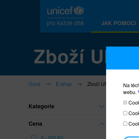
JAK POMOCI
Zboží UNI
Úvod
E-shop
Zboží UNICEF
Na těch
webu.
Cooki
Kategorie
Cook
Cena
Cook
0 - 500 Kč