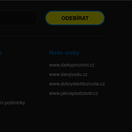
ODEBÍRAT
e
Naše weby
www.darkyprozivot.cz
www.darujvodu.cz
www.dobrystartdozivota.cz
www.jaknapsatzavet.cz
bní podmínky