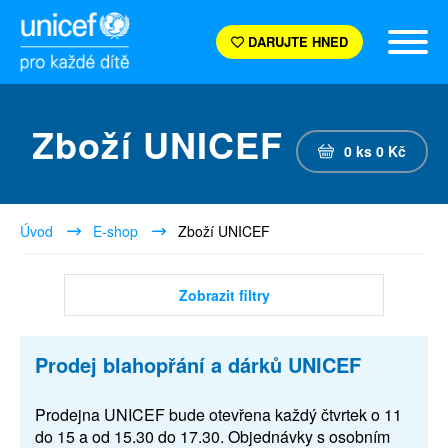
DARUJTE HNED
Zboží UNICEF
0
ks
0
Kč
Úvod
E-shop
Zboží UNICEF
Zobrazit filtry
Prodej blahopřání a dárků UNICEF
Prodejna UNICEF bude otevřena každý čtvrtek o 11
do 15 a od 15.30 do 17.30. Objednávky s osobním