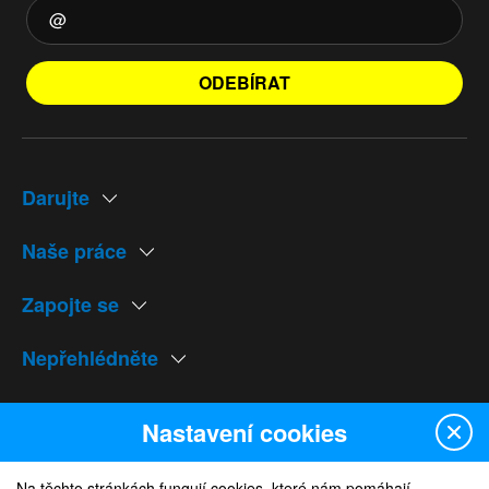
ODEBÍRAT
Darujte
Naše práce
Zapojte se
Nepřehlédněte
Naše weby
Nastavení cookies
Na těchto stránkách fungují cookies, které nám pomáhají