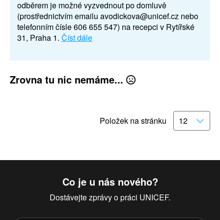
odběrem je možné vyzvednout po domluvě
(prostřednictvím emailu avodickova@unicef.cz nebo
telefonním čísle 606 655 547) na recepci v Rytířské
31, Praha 1.
Číst dále
Zrovna tu nic nemáme...
Položek na stránku
Co je u nás nového?
Dostávejte zprávy o práci UNICEF.