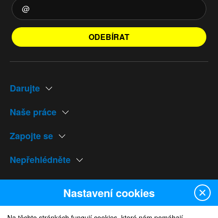
ODEBÍRAT
Darujte
Naše práce
Zapojte se
Nepřehlédněte
Naše weby
Nastavení cookies
Na těchto stránkách fungují cookies, které nám pomáhají