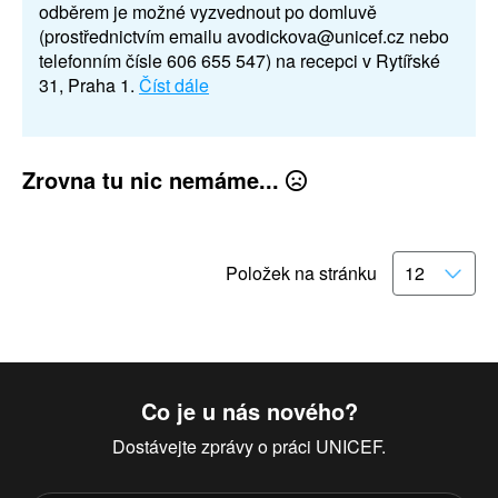
odběrem je možné vyzvednout po domluvě
(prostřednictvím emailu avodickova@unicef.cz nebo
telefonním čísle 606 655 547) na recepci v Rytířské
31, Praha 1.
Číst dále
Zrovna tu nic nemáme...
Položek na stránku
Co je u nás nového?
Dostávejte zprávy o práci UNICEF.