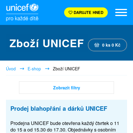
DARUJTE HNED
Zboží UNICEF
0
ks
0
Kč
Úvod
E-shop
Zboží UNICEF
Zobrazit filtry
Prodej blahopřání a dárků UNICEF
Prodejna UNICEF bude otevřena každý čtvrtek o 11
do 15 a od 15.30 do 17.30. Objednávky s osobním