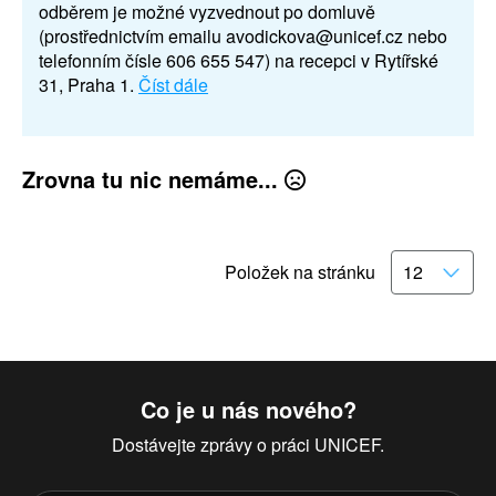
odběrem je možné vyzvednout po domluvě
(prostřednictvím emailu avodickova@unicef.cz nebo
telefonním čísle 606 655 547) na recepci v Rytířské
31, Praha 1.
Číst dále
Zrovna tu nic nemáme...
Položek na stránku
Co je u nás nového?
Dostávejte zprávy o práci UNICEF.