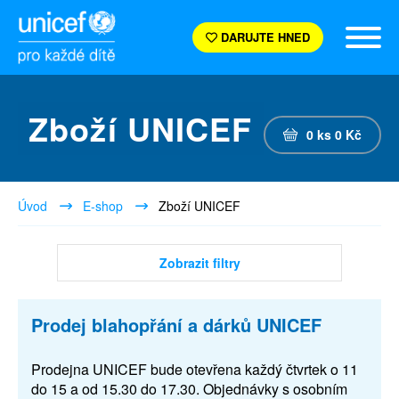
DARUJTE HNED
Zboží UNICEF
0
ks
0
Kč
Úvod
E-shop
Zboží UNICEF
Zobrazit filtry
Prodej blahopřání a dárků UNICEF
Prodejna UNICEF bude otevřena každý čtvrtek o 11
do 15 a od 15.30 do 17.30. Objednávky s osobním