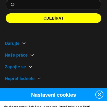
ODEBÍRAT
Darujte
Naše práce
Zapojte se
Nepřehlédněte
Naše weby
Nastavení cookies
Na těchto stránkách fungují cookies, které nám pomáhají