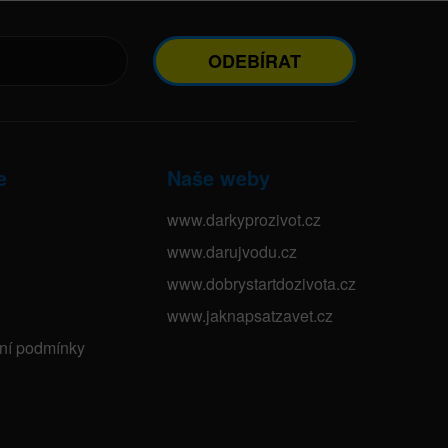
ODEBÍRAT
e
Naše weby
www.darkyprozivot.cz
www.darujvodu.cz
www.dobrystartdozivota.cz
www.jaknapsatzavet.cz
bní podmínky