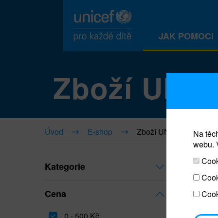
JAK POMOCI
Zboží UNI
Úvod
E-shop
Zboží UNICEF
Na těch
webu.
Cooki
Kategorie
Cook
Cena
Cook
0 - 500 Kč