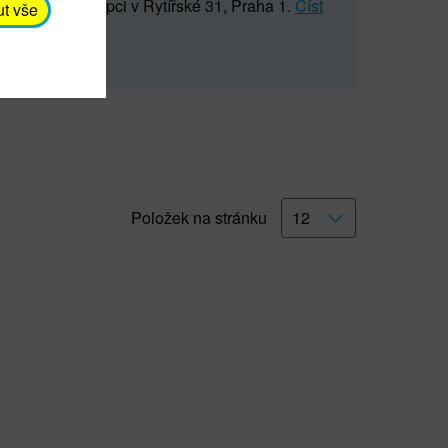
5 547) na recepci v Rytířské 31, Praha 1.
Číst
ut vše
Položek na stránku