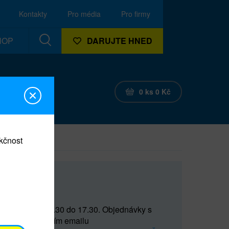
Kontakty
Pro média
Pro firmy
HOP
DARUJTE HNED
0
ks
0
Kč
nkčnost
CEF
 do 15 a od 15.30 do 17.30. Objednávky s
(prostřednictvím emailu