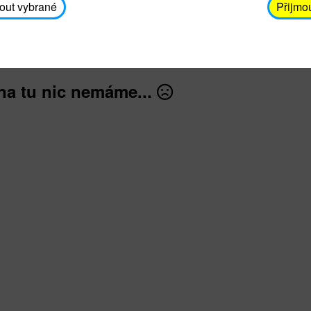
avodickova@unicef.cz nebo telefonním čísle 606 65
out vybrané
Přijmo
dále
na tu nic nemáme...