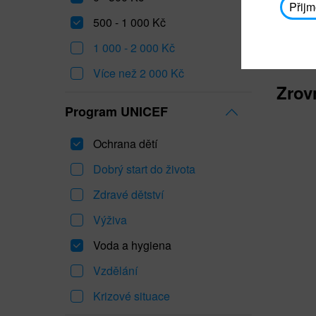
Přijm
500 - 1 000 Kč
1 000 - 2 000 Kč
Více než 2 000 Kč
Zrov
Program UNICEF
Ochrana dětí
Dobrý start do života
Zdravé dětství
Výživa
Voda a hygiena
Vzdělání
Krizové situace