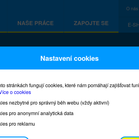
O nás
NAŠE PRÁCE
ZAPOJTE SE
E-S
CEF
Nastavení cookies
to stránkách fungují cookies, které nám pomáhají zajišťovat fu
Více o cookies
es nezbytné pro správný běh webu (vždy aktivní)
Prodej blahopřání a dárků UNI
ies pro anonymní analytická data
ies pro reklamu
Prodejna UNICEF bude otevřena každý čtvrtek o 11
osobním odběrem je možné vyzvednout po domluvě 