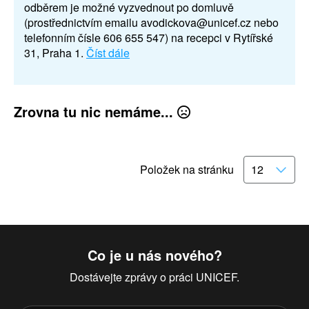
odběrem je možné vyzvednout po domluvě
(prostřednictvím emailu avodickova@unicef.cz nebo
telefonním čísle 606 655 547) na recepci v Rytířské
31, Praha 1.
Číst dále
Zrovna tu nic nemáme...
Položek na stránku
Co je u nás nového?
Dostávejte zprávy o práci UNICEF.