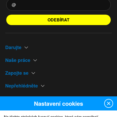
ODEBÍRAT
Darujte
Naše práce
Zapojte se
Nepřehlédněte
Naše weby
Nastavení cookies
Na těchto stránkách fungují cookies, které nám pomáhají