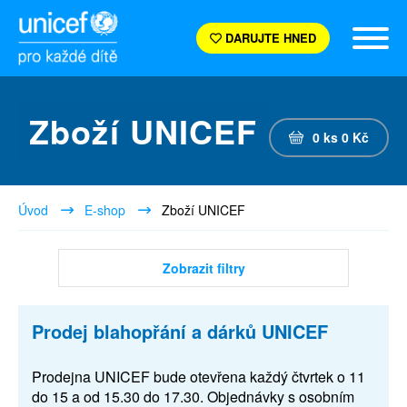
DARUJTE HNED
Zboží UNICEF
0
ks
0
Kč
Úvod
E-shop
Zboží UNICEF
Zobrazit filtry
Prodej blahopřání a dárků UNICEF
Prodejna UNICEF bude otevřena každý čtvrtek o 11
do 15 a od 15.30 do 17.30. Objednávky s osobním