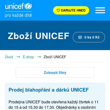
DARUJTE HNED
Zboží UNICEF
0
ks
0
Kč
Úvod
E-shop
Zboží UNICEF
Zobrazit filtry
Prodej blahopřání a dárků UNICEF
Prodejna UNICEF bude otevřena každý čtvrtek o 11
do 15 a od 15.30 do 17.30. Objednávky s osobním