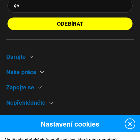
ODEBÍRAT
Darujte
Naše práce
Zapojte se
Nepřehlédněte
Naše weby
Nastavení cookies
Na těchto stránkách fungují cookies, které nám pomáhají