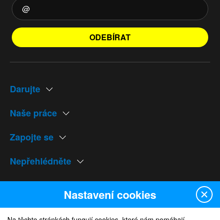
ODEBÍRAT
Darujte
Naše práce
Zapojte se
Nepřehlédněte
Naše weby
Nastavení cookies
Na těchto stránkách fungují cookies, které nám pomáhají