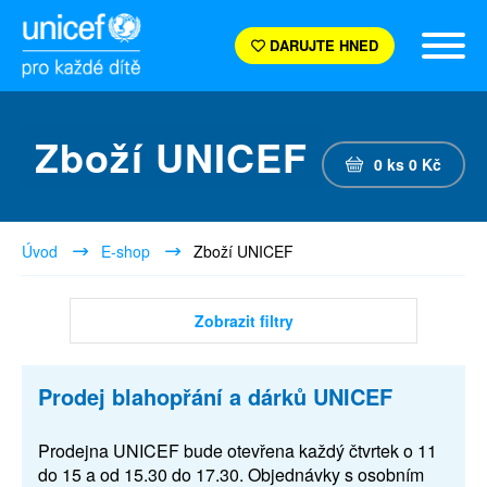
DARUJTE HNED
Zboží UNICEF
0
ks
0
Kč
Úvod
E-shop
Zboží UNICEF
Zobrazit filtry
Prodej blahopřání a dárků UNICEF
Prodejna UNICEF bude otevřena každý čtvrtek o 11
do 15 a od 15.30 do 17.30. Objednávky s osobním