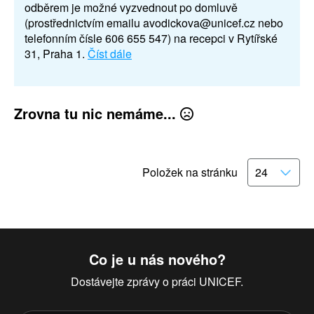
odběrem je možné vyzvednout po domluvě
(prostřednictvím emailu avodickova@unicef.cz nebo
telefonním čísle 606 655 547) na recepci v Rytířské
31, Praha 1.
Číst dále
Zrovna tu nic nemáme...
Položek na stránku
Co je u nás nového?
Dostávejte zprávy o práci UNICEF.