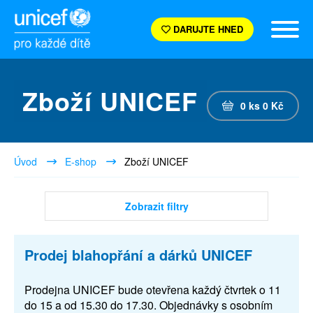
DARUJTE HNED
Zboží UNICEF
0
ks
0
Kč
Úvod
E-shop
Zboží UNICEF
Zobrazit filtry
Prodej blahopřání a dárků UNICEF
Prodejna UNICEF bude otevřena každý čtvrtek o 11
do 15 a od 15.30 do 17.30. Objednávky s osobním