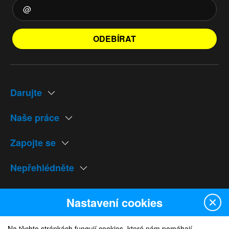
ODEBÍRAT
Darujte
Naše práce
Zapojte se
Nepřehlédněte
Naše weby
Nastavení cookies
Na těchto stránkách fungují cookies, které nám pomáhají