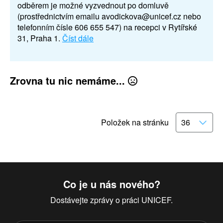
odběrem je možné vyzvednout po domluvě
(prostřednictvím emailu avodickova@unicef.cz nebo
telefonním čísle 606 655 547) na recepci v Rytířské
31, Praha 1.
Číst dále
Zrovna tu nic nemáme...
Položek na stránku
Co je u nás nového?
Dostávejte zprávy o práci UNICEF.