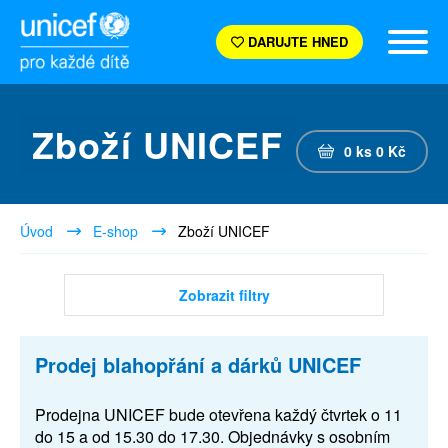
DARUJTE HNED
Zboží UNICEF
0
ks
0
Kč
Úvod
E-shop
Zboží UNICEF
Zobrazit filtry
Prodej blahopřání a dárků UNICEF
Prodejna UNICEF bude otevřena každý čtvrtek o 11
do 15 a od 15.30 do 17.30. Objednávky s osobním