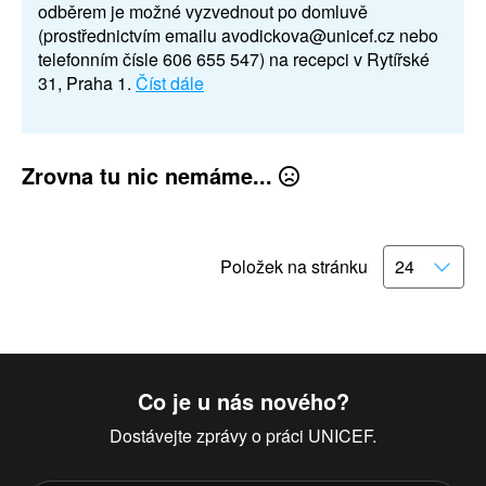
odběrem je možné vyzvednout po domluvě
(prostřednictvím emailu avodickova@unicef.cz nebo
telefonním čísle 606 655 547) na recepci v Rytířské
31, Praha 1.
Číst dále
Zrovna tu nic nemáme...
Položek na stránku
Co je u nás nového?
Dostávejte zprávy o práci UNICEF.