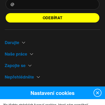
ODEBÍRAT
Darujte
Naše práce
Zapojte se
Nepřehlédněte
Naše weby
Nastavení cookies
Na těchto stránkách fungují cookies, které nám pomáhají