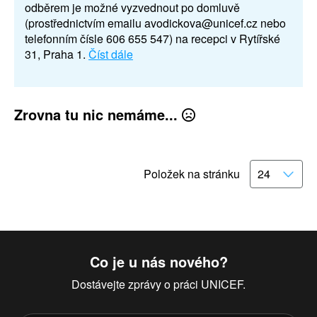
odběrem je možné vyzvednout po domluvě
(prostřednictvím emailu avodickova@unicef.cz nebo
telefonním čísle 606 655 547) na recepci v Rytířské
31, Praha 1.
Číst dále
Zrovna tu nic nemáme...
Položek na stránku
Co je u nás nového?
Dostávejte zprávy o práci UNICEF.