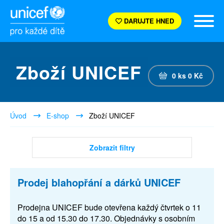
DARUJTE HNED
Zboží UNICEF
0
ks
0
Kč
Úvod
E-shop
Zboží UNICEF
Zobrazit filtry
Prodej blahopřání a dárků UNICEF
Prodejna UNICEF bude otevřena každý čtvrtek o 11
do 15 a od 15.30 do 17.30. Objednávky s osobním