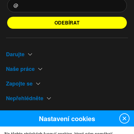
ODEBÍRAT
Darujte
Naše práce
Zapojte se
Nepřehlédněte
Naše weby
Nastavení cookies
Na těchto stránkách fungují cookies, které nám pomáhají