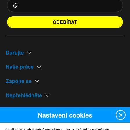
ODEBÍRAT
Darujte
Naše práce
Zapojte se
Nepřehlédněte
Naše weby
Nastavení cookies
Na těchto stránkách fungují cookies, které nám pomáhají