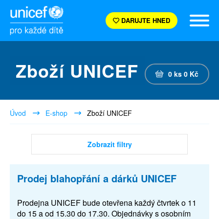
DARUJTE HNED
Zboží UNICEF
0
ks
0
Kč
Úvod
E-shop
Zboží UNICEF
Zobrazit filtry
Prodej blahopřání a dárků UNICEF
Prodejna UNICEF bude otevřena každý čtvrtek o 11
do 15 a od 15.30 do 17.30. Objednávky s osobním