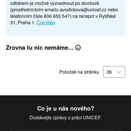
odběrem je možné vyzvednout po domluvě
(prostřednictvím emailu avodickova@unicef.cz nebo
telefonním čísle 606 655 547) na recepci v Rytířské
31, Praha 1.
Číst dále
Zrovna tu nic nemáme...
Položek na stránku
Co je u nás nového?
Dostávejte zprávy o práci UNICEF.