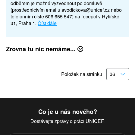
odběrem je možné vyzvednout po domluvě
(prostřednictvím emailu avodickova@unicef.cz nebo
telefonním čísle 606 655 547) na recepci v Rytířské
31, Praha 1.
Číst dále
Zrovna tu nic nemáme...
Položek na stránku
Co je u nás nového?
Dostávejte zprávy o práci UNICEF.