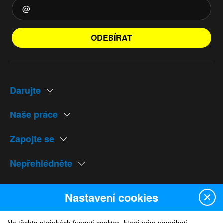
ODEBÍRAT
Darujte
Naše práce
Zapojte se
Nepřehlédněte
Naše weby
Nastavení cookies
Na těchto stránkách fungují cookies, které nám pomáhají