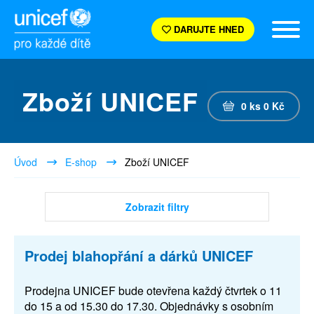
DARUJTE HNED
Zboží UNICEF
0
ks
0
Kč
Úvod
E-shop
Zboží UNICEF
Zobrazit filtry
Prodej blahopřání a dárků UNICEF
Prodejna UNICEF bude otevřena každý čtvrtek o 11
do 15 a od 15.30 do 17.30. Objednávky s osobním