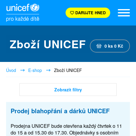
DARUJTE HNED
Zboží UNICEF
0
ks
0
Kč
Úvod
E-shop
Zboží UNICEF
Zobrazit filtry
Prodej blahopřání a dárků UNICEF
Prodejna UNICEF bude otevřena každý čtvrtek o 11
do 15 a od 15.30 do 17.30. Objednávky s osobním