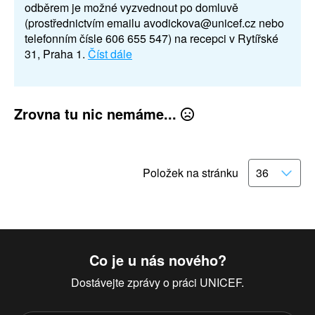
odběrem je možné vyzvednout po domluvě
(prostřednictvím emailu avodickova@unicef.cz nebo
telefonním čísle 606 655 547) na recepci v Rytířské
31, Praha 1.
Číst dále
Zrovna tu nic nemáme...
Položek na stránku
Co je u nás nového?
Dostávejte zprávy o práci UNICEF.