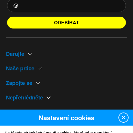
ODEBÍRAT
Darujte
Naše práce
Zapojte se
Nepřehlédněte
Naše weby
Nastavení cookies
Na těchto stránkách fungují cookies, které nám pomáhají