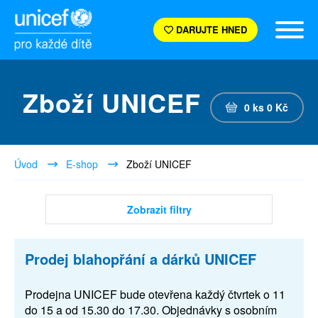
DARUJTE HNED
Zboží UNICEF
0
ks
0
Kč
Úvod
E-shop
Zboží UNICEF
Zobrazit filtry
Prodej blahopřání a dárků UNICEF
Prodejna UNICEF bude otevřena každý čtvrtek o 11
do 15 a od 15.30 do 17.30. Objednávky s osobním