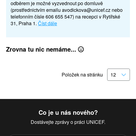
odběrem je možné vyzvednout po domluvě
(prostřednictvím emailu avodickova@unicef.cz nebo
telefonním čísle 606 655 547) na recepci v Rytířské
31, Praha 1.
Číst dále
Zrovna tu nic nemáme...
Položek na stránku
Co je u nás nového?
Dostávejte zprávy o práci UNICEF.