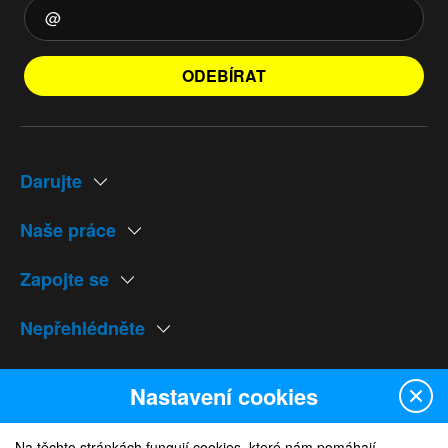
ODEBÍRAT
Darujte
Naše práce
Zapojte se
Nepřehlédněte
Naše weby
Nastavení cookies
Na těchto stránkách fungují cookies, které nám pomáhají