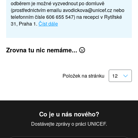
odběrem je možné vyzvednout po domluvě
(prostřednictvím emailu avodickova@unicef.cz nebo
telefonním čísle 606 655 547) na recepci v Rytířské
31, Praha 1.
Číst dále
Zrovna tu nic nemáme...
Položek na stránku
Co je u nás nového?
Dostávejte zprávy o práci UNICEF.