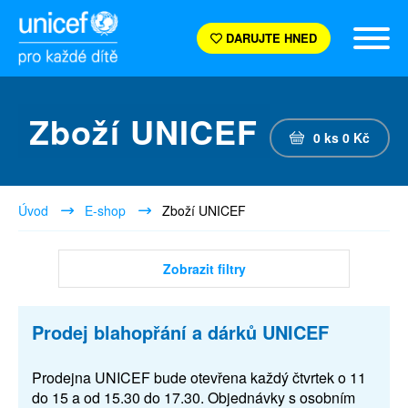
DARUJTE HNED
Zboží UNICEF
0
ks
0
Kč
Úvod
E-shop
Zboží UNICEF
Zobrazit filtry
Prodej blahopřání a dárků UNICEF
Prodejna UNICEF bude otevřena každý čtvrtek o 11
do 15 a od 15.30 do 17.30. Objednávky s osobním