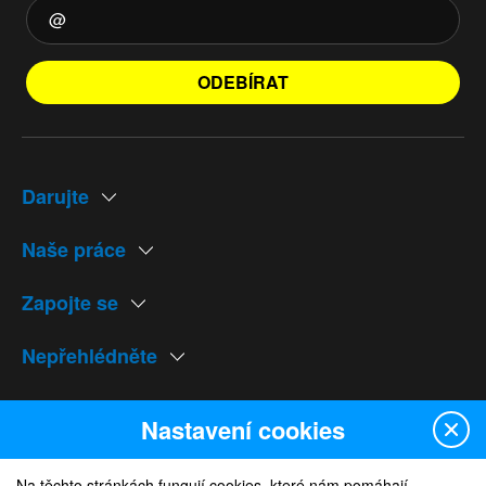
ODEBÍRAT
Darujte
Naše práce
Zapojte se
Nepřehlédněte
Naše weby
Nastavení cookies
Na těchto stránkách fungují cookies, které nám pomáhají