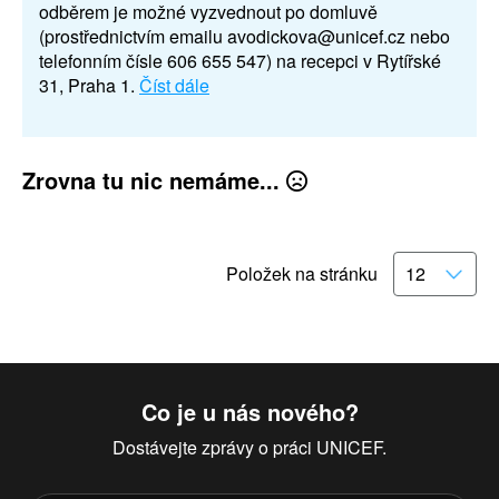
odběrem je možné vyzvednout po domluvě
(prostřednictvím emailu avodickova@unicef.cz nebo
telefonním čísle 606 655 547) na recepci v Rytířské
31, Praha 1.
Číst dále
Zrovna tu nic nemáme...
Položek na stránku
Co je u nás nového?
Dostávejte zprávy o práci UNICEF.