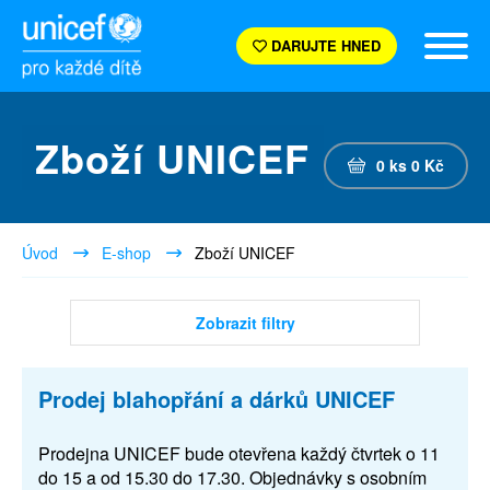
DARUJTE HNED
Zboží UNICEF
0
ks
0
Kč
Úvod
E-shop
Zboží UNICEF
Zobrazit filtry
Prodej blahopřání a dárků UNICEF
Prodejna UNICEF bude otevřena každý čtvrtek o 11
do 15 a od 15.30 do 17.30. Objednávky s osobním