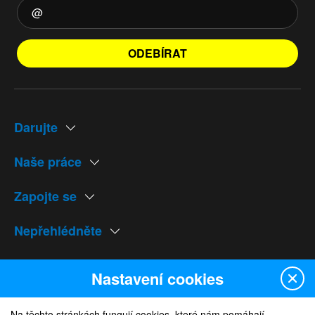
ODEBÍRAT
Darujte
Naše práce
Zapojte se
Nepřehlédněte
Naše weby
Nastavení cookies
Na těchto stránkách fungují cookies, které nám pomáhají